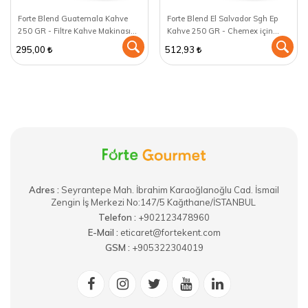
Forte Blend Guatemala Kahve
Forte Blend El Salvador Sgh Ep
250 GR - Filtre Kahve Makinası
Kahve 250 GR - Chemex için
için öğütülmüş
öğütülmüş
295,00
512,93
Adres :
​Seyrantepe Mah. İbrahim Karaoğlanoğlu Cad. İsmail
Zengin İş Merkezi No:147/5 Kağıthane/İSTANBUL
Telefon :
+902123478960
E-Mail :
eticaret@fortekent.com
GSM :
+905322304019