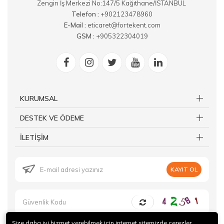
Zengin İş Merkezi No:147/5 Kağıthane/İSTANBUL
Telefon :
+902123478960
E-Mail :
eticaret@fortekent.com
GSM :
+905322304019
KURUMSAL
DESTEK VE ÖDEME
İLETİŞİM
KAYIT OL
Size daha iyi hizmet verebilmek için internet sitemizde çerezler