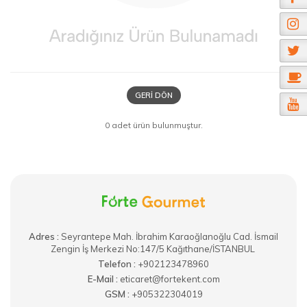
GERI DÖN
0 adet ürün bulunmuştur.
Adres :
​Seyrantepe Mah. İbrahim Karaoğlanoğlu Cad. İsmail
Zengin İş Merkezi No:147/5 Kağıthane/İSTANBUL
Telefon :
+902123478960
E-Mail :
eticaret@fortekent.com
GSM :
+905322304019