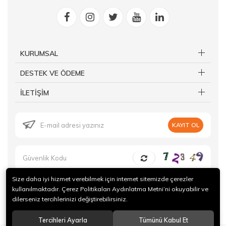
KURUMSAL
DESTEK VE ÖDEME
İLETİŞİM
KAYIT OL
Size daha iyi hizmet verebilmek için internet sitemizde çerezler
kullanılmaktadır. Çerez Politikaları Aydınlatma Metni’ni okuyabilir ve
dilerseniz tercihlerinizi değiştirebilirsiniz.
© 2019 Forte Gurme Tüm hakları saklıdır.
Tercihleri Ayarla
Tümünü Kabul Et