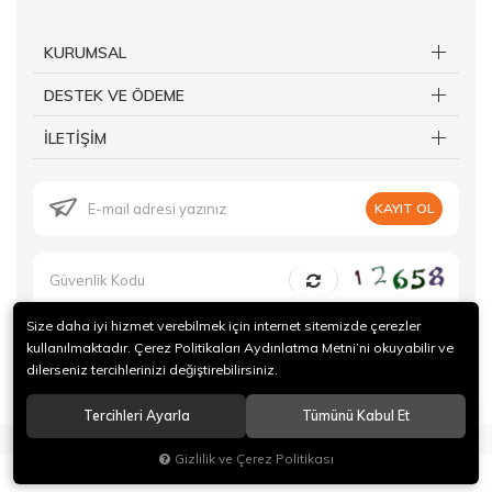
KURUMSAL
DESTEK VE ÖDEME
İLETİŞİM
KAYIT OL
Size daha iyi hizmet verebilmek için internet sitemizde çerezler
kullanılmaktadır. Çerez Politikaları Aydınlatma Metni’ni okuyabilir ve
dilerseniz tercihlerinizi değiştirebilirsiniz.
© 2019 Forte Gurme Tüm hakları saklıdır.
Tercihleri Ayarla
Tümünü Kabul Et
®
Hipotenüs
Yeni Nesil E-Ticaret Sistemleri ile Hazırlanmıştır.
Gizlilik ve Çerez Politikası