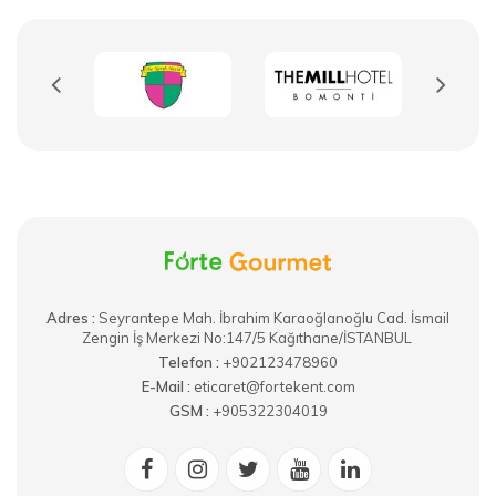
yedireceğiniz sağlıklı ürünler ve katkısız alternatifler, hızlı
kargo, güler yüzlü alışveriş ve güvenli ödeme avantajları ile
sizleri bekliyor.
Adres :
​Seyrantepe Mah. İbrahim Karaoğlanoğlu Cad. İsmail
Zengin İş Merkezi No:147/5 Kağıthane/İSTANBUL
Telefon :
+902123478960
E-Mail :
eticaret@fortekent.com
GSM :
+905322304019