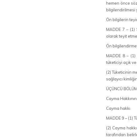
hemen önce söz k
bilgilendirilmesi 
Ön bilgilerin teyi
MADDE 7 – (1) Sa
olarak teyit etm
Ön bilgilendirmey
MADDE 8 – (1) S
tüketiciyi açık ve
(2) Tüketicinin 
sağlayıcı kimliği
ÜÇÜNCÜ BÖLÜ
Cayma Hakkının K
Cayma hakkı
MADDE 9 – (1) Tü
(2) Cayma hakkı 
tarafından belir