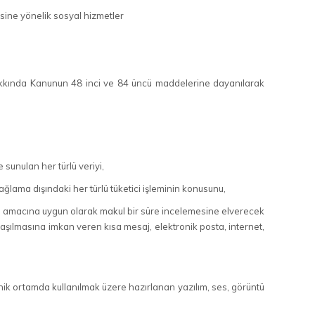
mesine yönelik sosyal hizmetler
Hakkında Kanunun 48 inci ve 84 üncü maddelerine dayanılarak
e sunulan her türlü veriyi,
ğlama dışındaki her türlü tüketici işleminin konusunu,
ginin amacına uygun olarak makul bir süre incelemesine elverecek
şılmasına imkan veren kısa mesaj, elektronik posta, internet,
ronik ortamda kullanılmak üzere hazırlanan yazılım, ses, görüntü