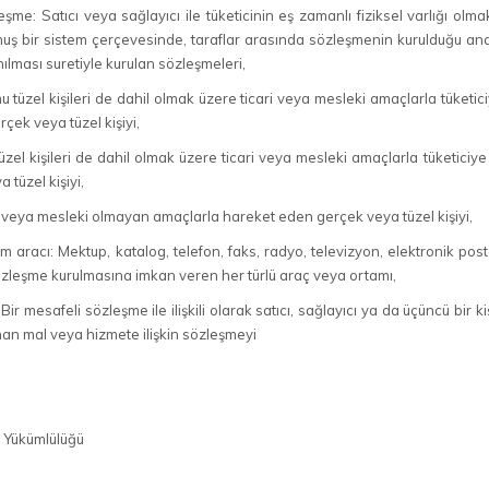
eşme: Satıcı veya sağlayıcı ile tüketicinin eş zamanlı fiziksel varlığı o
muş bir sistem çerçevesinde, taraflar arasında sözleşmenin kurulduğu an
nılması suretiyle kurulan sözleşmeleri,
mu tüzel kişileri de dahil olmak üzere ticari veya mesleki amaçlarla tüke
çek veya tüzel kişiyi,
tüzel kişileri de dahil olmak üzere ticari veya mesleki amaçlarla tüketi
tüzel kişiyi,
ari veya mesleki olmayan amaçlarla hareket eden gerçek veya tüzel kişiyi,
im aracı: Mektup, katalog, telefon, faks, radyo, televizyon, elektronik post
zleşme kurulmasına imkan veren her türlü araç veya ortamı,
Bir mesafeli sözleşme ile ilişkili olarak satıcı, sağlayıcı ya da üçüncü bi
nan mal veya hizmete ilişkin sözleşmeyi
e Yükümlülüğü