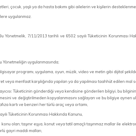
tleri, çocuk, yaşlı ya da hasta bakımı gibi ailelerin ve kişilerin desteklen
melere uygulanmaz.
u Yönetmelik, 7/11/2013 tarihli ve 6502 sayılı Tüketicinin Korunması 
u Yönetmeliğin uygulanmasında;
: Bilgisayar programı, uygulama, oyun, müzik, video ve metin gibi dijital şekild
cret veya menfaat karşılığında yapılan ya da yapılması taahhüt edilen mal sa
klayıcısı: Tüketicinin gönderdiği veya kendisine gönderilen bilgiyi, bu bil
mesini ve değiştirilmeden kopyalanmasını sağlayan ve bu bilgiye aynen ula
fıza kartı ve benzeri her türlü araç veya ortamı,
ayılı Tüketicinin Korunması Hakkında Kanunu,
e konu olan; taşınır eşya, konut veya tatil amaçlı taşınmaz mallar ile elekt
rlü gayri maddi malları,