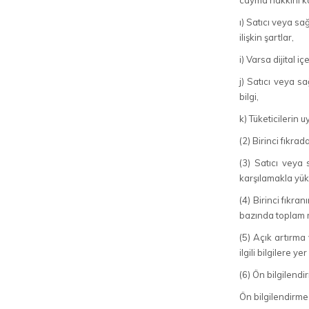
cayma hakkını ka
ı) Satıcı veya s
ilişkin şartlar,
i) Varsa dijital i
j) Satıcı veya sa
bilgi,
k) Tüketicilerin
(2) Birinci fıkra
(3) Satıcı veya 
karşılamakla yük
(4) Birinci fıkra
bazında toplam m
(5) Açık artırma 
ilgili bilgilere yer
(6) Ön bilgilendir
Ön bilgilendirm