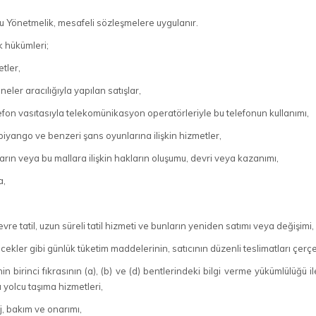
 Yönetmelik, mesafeli sözleşmelere uygulanır.
k hükümleri;
tler,
eler aracılığıyla yapılan satışlar,
lefon vasıtasıyla telekomünikasyon operatörleriyle bu telefonun kullanımı,
, piyango ve benzeri şans oyunlarına ilişkin hizmetler,
arın veya bu mallara ilişkin hakların oluşumu, devri veya kazanımı,
a,
vre tatil, uzun süreli tatil hizmeti ve bunların yeniden satımı veya değişimi,
ecekler gibi günlük tüketim maddelerinin, satıcının düzenli teslimatları çe
in birinci fıkrasının (a), (b) ve (d) bentlerindeki bilgi verme yükümlülüğü
 yolcu taşıma hizmetleri,
j, bakım ve onarımı,