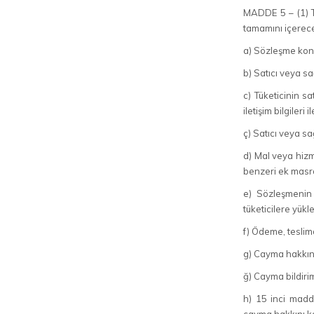
MADDE 5 – (1) T
tamamını içerece
a) Sözleşme konu
b) Satıcı veya s
c) Tüketicinin s
iletişim bilgiler
ç) Satıcı veya sağ
d) Mal veya hizm
benzeri ek masra
e) Sözleşmenin 
tüketicilere yükl
f) Ödeme, teslima
g) Cayma hakkının
ğ) Cayma bildirim
h) 15 inci madd