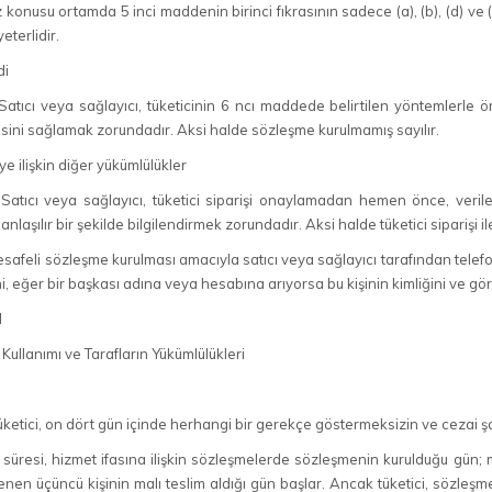
onusu ortamda 5 inci maddenin birinci fıkrasının sadece (a), (b), (d) ve (h
yeterlidir.
di
tıcı veya sağlayıcı, tüketicinin 6 ncı maddede belirtilen yöntemlerle ön 
esini sağlamak zorundadır. Aksi halde sözleşme kurulmamış sayılır.
e ilişkin diğer yükümlülükler
atıcı veya sağlayıcı, tüketici siparişi onaylamadan hemen önce, veri
 anlaşılır bir şekilde bilgilendirmek zorundadır. Aksi halde tüketici siparişi il
mesafeli sözleşme kurulması amacıyla satıcı veya sağlayıcı tarafından tel
ni, eğer bir başkası adına veya hesabına arıyorsa bu kişinin kimliğini ve gö
M
ullanımı ve Tarafların Yükümlülükleri
ketici, on dört gün içinde herhangi bir gerekçe göstermeksizin ve cezai
süresi, hizmet ifasına ilişkin sözleşmelerde sözleşmenin kurulduğu gün; ma
lenen üçüncü kişinin malı teslim aldığı gün başlar. Ancak tüketici, sözle