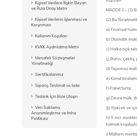
Kapsam
Kişisel Verilere İlişkin Beyan
ve Rıza Onay Metni
MADDE 2 – (1) Bu
Kişisel Verilerin İşlenmesi ve
(2) Bu Yönetmeli
Korunması
a) Finansal hizme
Kullanım Koşulları
b) Otomatik makin
KVKK Aydınlatma Metni
c) Halka açık te
Mesafeli Sözleşmeler
ç) Bahis, çekiliş
Yönetmeliği
d) Taşınmaz mall
Sertifikalarımız
e) Konut kiralam
Sipariş, Teslimat ve İade
f) Paket turlar,
Tedarik İçin Bize Ulaşın
g) Devre mülk, de
Veri Saklama,
ğ) Yiyecek ve iç
Anonimleştirme ve İmha
h) 5 inci madden
Politikası
kalmak koşuluyla
ı) Malların monta