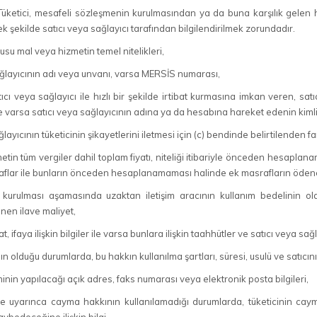
üketici, mesafeli sözleşmenin kurulmasından ya da buna karşılık gelen h
k şekilde satıcı veya sağlayıcı tarafından bilgilendirilmek zorundadır.
su mal veya hizmetin temel nitelikleri,
ağlayıcının adı veya unvanı, varsa MERSİS numarası,
atıcı veya sağlayıcı ile hızlı bir şekilde irtibat kurmasına imkan veren, s
i ile varsa satıcı veya sağlayıcının adına ya da hesabına hareket edenin kimli
layıcının tüketicinin şikayetlerini iletmesi için (c) bendinde belirtilenden farklı
etin tüm vergiler dahil toplam fiyatı, niteliği itibariyle önceden hesaplan
flar ile bunların önceden hesaplanamaması halinde ek masrafların ödeneb
kurulması aşamasında uzaktan iletişim aracının kullanım bedelinin ol
enen ilave maliyet,
t, ifaya ilişkin bilgiler ile varsa bunlara ilişkin taahhütler ve satıcı veya sa
 olduğu durumlarda, bu hakkın kullanılma şartları, süresi, usulü ve satıcının 
inin yapılacağı açık adres, faks numarası veya elektronik posta bilgileri,
e uyarınca cayma hakkının kullanılamadığı durumlarda, tüketicinin c