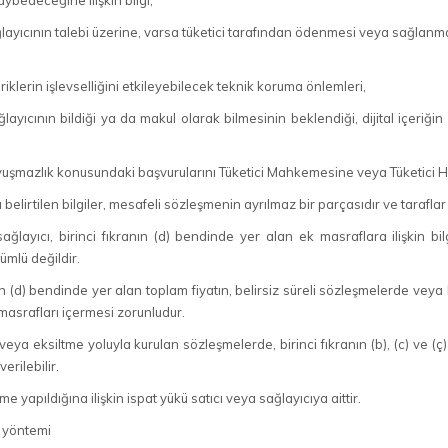
ybedeceğine ilişkin bilgi,
ağlayıcının talebi üzerine, varsa tüketici tarafından ödenmesi veya sağlan
çeriklerin işlevselliğini etkileyebilecek teknik koruma önlemleri,
ğlayıcının bildiği ya da makul olarak bilmesinin beklendiği, dijital içeriği
 uyuşmazlık konusundaki başvurularını Tüketici Mahkemesine veya Tüketici 
da belirtilen bilgiler, mesafeli sözleşmenin ayrılmaz bir parçasıdır ve tarafla
sağlayıcı, birinci fıkranın (d) bendinde yer alan ek masraflara ilişkin b
ümlü değildir.
nın (d) bendinde yer alan toplam fiyatın, belirsiz süreli sözleşmelerde vey
asrafları içermesi zorunludur.
veya eksiltme yoluyla kurulan sözleşmelerde, birinci fıkranın (b), (c) ve (ç
 verilebilir.
me yapıldığına ilişkin ispat yükü satıcı veya sağlayıcıya aittir.
e yöntemi