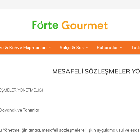
e & Kahve Ekipmanları
Salça & Sos
Baharatlar
Tatl
MESAFELI SÖZLEŞMELER YÖ
EŞMELER YÖNETMELİĞİ
Dayanak ve Tanımlar
 Yönetmeliğin amacı, mesafeli sözleşmelere ilişkin uygulama usul ve esasl