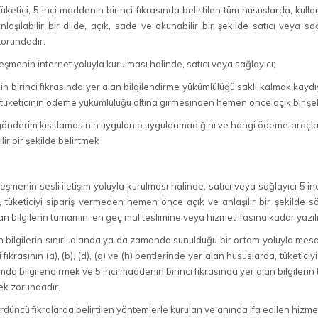
ketici, 5 inci maddenin birinci fıkrasında belirtilen tüm hususlarda, kull
laşılabilir bir dilde, açık, sade ve okunabilir bir şekilde satıcı veya sağ
zorundadır.
eşmenin internet yoluyla kurulması halinde, satıcı veya sağlayıcı;
n birinci fıkrasında yer alan bilgilendirme yükümlülüğü saklı kalmak kaydıyla,
, tüketicinin ödeme yükümlülüğü altına girmesinden hemen önce açık bir şe
gönderim kısıtlamasının uygulanıp uygulanmadığını ve hangi ödeme araçların
lir bir şekilde belirtmek
eşmenin sesli iletişim yoluyla kurulması halinde, satıcı veya sağlayıcı 5 inc
, tüketiciyi sipariş vermeden hemen önce açık ve anlaşılır bir şekilde 
lan bilgilerin tamamını en geç mal teslimine veya hizmet ifasına kadar yaz
kin bilgilerin sınırlı alanda ya da zamanda sunulduğu bir ortam yoluyla mesa
fıkrasının (a), (b), (d), (g) ve (h) bentlerinde yer alan hususlarda, tüketic
da bilgilendirmek ve 5 inci maddenin birinci fıkrasında yer alan bilgilerin
k zorundadır.
düncü fıkralarda belirtilen yöntemlerle kurulan ve anında ifa edilen hizmet