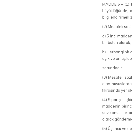
MADDE 6 – (1) Tü
büyüklüğünde, an
bilgilendirilmek 
(2) Mesafeli sözl
a) 5 inci maddeni
bir bütün olarak
b) Herhangi bir 
açık ve anlaşılabi
zorundadır.
(3) Mesafeli sözl
alan hususlarda
fıkrasında yer a
(4) Siparişe iliş
maddenin birinci 
söz konusu ortam
olarak gönderme
(5) Üçüncü ve dör