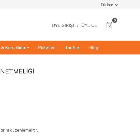
Türkçe
0
ÜYE GIRIŞI
/
ÜYE OL
ı & Kuru Gıda
Paketler
Tarifler
Blog
NETMELIĞI
arını düzenlemektir.