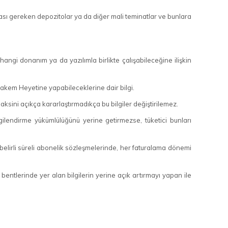
ması gereken depozitolar ya da diğer mali teminatlar ve bunlara
n hangi donanım ya da yazılımla birlikte çalışabileceğine ilişkin
Hakem Heyetine yapabileceklerine dair bilgi.
r aksini açıkça kararlaştırmadıkça bu bilgiler değiştirilemez.
ilgilendirme yükümlülüğünü yerine getirmezse, tüketici bunları
a belirli süreli abonelik sözleşmelerinde, her faturalama dönemi
) bentlerinde yer alan bilgilerin yerine açık artırmayı yapan ile