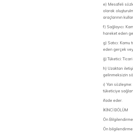
e) Mesafeli sözl
olarak oluşturul
araçlarının kulla
f) Sağlayıcı: Ka
hareket eden ger
g) Satıcı: Kamu 
eden gerçek veya 
ğ) Tüketici: Tic
h) Uzaktan iletiş
gelinmeksizin sö
ı) Yan sözleşme: 
tüketiciye sağla
ifade eder.
İKİNCİ BÖLÜM
Ön Bilgilendirm
Ön bilgilendirme