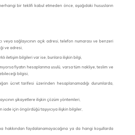
erhangi bir teklifi kabul etmeden önce, aşağıdaki hususların
atıcı veya sağlayıcının açık adresi, telefon numarası ve benzeri
ği ve adresi,
 iletişim bilgileri var ise, bunlara ilişkin bilgi,
amıyorsa fiyatın hesaplanma usulü, varsa tüm nakliye, teslim ve
ileceği bilgisi,
ağan ücret tarifesi üzerinden hesaplanamadığı durumlarda,
ğlayıcının şikayetlere ilişkin çözüm yöntemleri,
iade için öngördüğü taşıyıcıya ilişkin bilgiler,
ayma hakkından faydalanamayacağına ya da hangi koşullarda