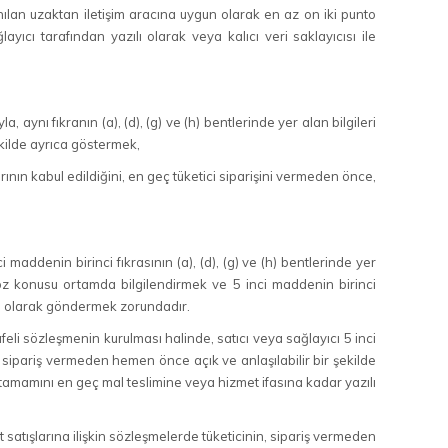
anılan uzaktan iletişim aracına uygun olarak en az on iki punto
layıcı tarafından yazılı olarak veya kalıcı veri saklayıcısı ile
 aynı fıkranın (a), (d), (g) ve (h) bentlerinde yer alan bilgileri
kilde ayrıca göstermek,
ın kabul edildiğini, en geç tüketici siparişini vermeden önce,
i maddenin birinci fıkrasının (a), (d), (g) ve (h) bentlerinde yer
söz konusu ortamda bilgilendirmek ve 5 inci maddenin birinci
ılı olarak göndermek zorundadır.
feli sözleşmenin kurulması halinde, satıcı veya sağlayıcı 5 inci
iyi sipariş vermeden hemen önce açık ve anlaşılabilir bir şekilde
 tamamını en geç mal teslimine veya hizmet ifasına kadar yazılı
 satışlarına ilişkin sözleşmelerde tüketicinin, sipariş vermeden