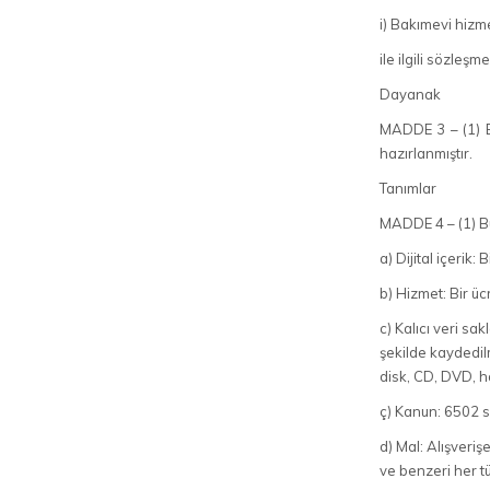
i) Bakımevi hizme
ile ilgili sözleş
Dayanak
MADDE 3 – (1) B
hazırlanmıştır.
Tanımlar
MADDE 4 – (1) B
a) Dijital içerik
b) Hizmet: Bir ü
c) Kalıcı veri sa
şekilde kaydedil
disk, CD, DVD, ha
ç) Kanun: 6502 s
d) Mal: Alışveriş
ve benzeri her tü