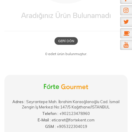
GERI DÖN
0 adet ürün bulunmuştur.
Adres :
​Seyrantepe Mah. İbrahim Karaoğlanoğlu Cad. İsmail
Zengin İş Merkezi No:147/5 Kağıthane/İSTANBUL
Telefon :
+902123478960
E-Mail :
eticaret@fortekent.com
GSM :
+905322304019