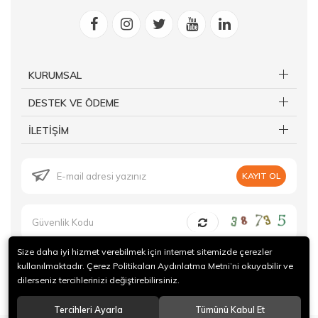
KURUMSAL
DESTEK VE ÖDEME
İLETİŞİM
KAYIT OL
Size daha iyi hizmet verebilmek için internet sitemizde çerezler
kullanılmaktadır. Çerez Politikaları Aydınlatma Metni’ni okuyabilir ve
dilerseniz tercihlerinizi değiştirebilirsiniz.
© 2019 Forte Gurme Tüm hakları saklıdır.
Tercihleri Ayarla
Tümünü Kabul Et