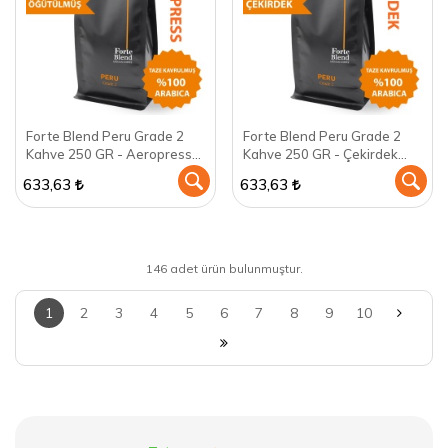
Forte Blend Peru Grade 2
Forte Blend Peru Grade 2
Kahve 250 GR - Aeropress
Kahve 250 GR - Çekirdek
için öğütülmüş
(Öğütülmemiş)
633,63
633,63
146 adet ürün bulunmuştur.
1
2
3
4
5
6
7
8
9
10