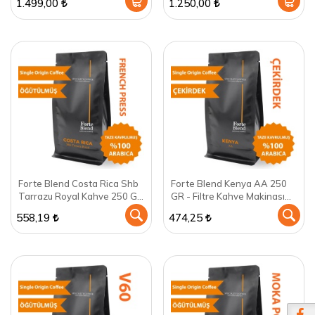
1.499,00
1.250,00
Forte Blend Costa Rica Shb
Forte Blend Kenya AA 250
Tarrazu Royal Kahve 250 GR
GR - Filtre Kahve Makinası
- French Press için
için öğütülmüş
558,19
474,25
öğütülmüş