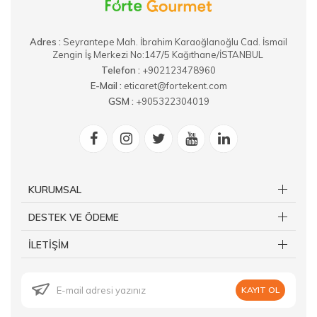
Adres :
​Seyrantepe Mah. İbrahim Karaoğlanoğlu Cad. İsmail
Zengin İş Merkezi No:147/5 Kağıthane/İSTANBUL
Telefon :
+902123478960
E-Mail :
eticaret@fortekent.com
GSM :
+905322304019
KURUMSAL
DESTEK VE ÖDEME
İLETİŞİM
KAYIT OL