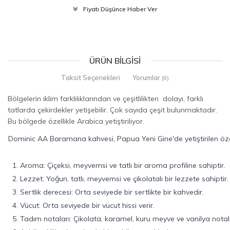
Fiyatı Düşünce Haber Ver
ÜRÜN BILGISI
Taksit Seçenekleri
Yorumlar
(0)
Bölgelerin iklim farklılıklarından ve çeşitlilikten dolayı, farklı
tatlarda çekirdekler yetişebilir. Çok sayıda çeşit bulunmaktadır.
Bu bölgede özellikle Arabica yetiştiriliyor.
Dominic AA Baramana kahvesi, Papua Yeni Gine'de yetiştirilen özel b
1. Aroma: Çiçeksi, meyvemsi ve tatlı bir aroma profiline sahiptir.
2. Lezzet: Yoğun, tatlı, meyvemsi ve çikolatalı bir lezzete sahiptir.
3. Sertlik derecesi: Orta seviyede bir sertlikte bir kahvedir.
4. Vücut: Orta seviyede bir vücut hissi verir.
5. Tadım notaları: Çikolata, karamel, kuru meyve ve vanilya notalar