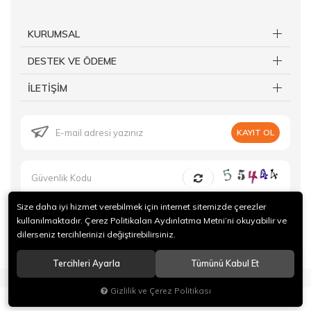
KURUMSAL
DESTEK VE ÖDEME
İLETİŞİM
KAYIT OL
Size daha iyi hizmet verebilmek için internet sitemizde çerezler
kullanılmaktadır. Çerez Politikaları Aydınlatma Metni’ni okuyabilir ve
dilerseniz tercihlerinizi değiştirebilirsiniz.
© 2019 Forte Gurme Tüm hakları saklıdır.
Tercihleri Ayarla
Tümünü Kabul Et
®
Hipotenüs
Yeni Nesil E-Ticaret Sistemleri ile Hazırlanmıştır.
Gizlilik ve Çerez Politikası