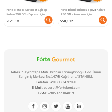
Forte Blend El Salvador Sgh Ep
Forte Blend Indonesia Java Kahve
Kahve 250 GR - Espresso için
250 GR - Aeropress için
öğütülmüş
öğütülmüş
512,93
558,19
Adres :
​Seyrantepe Mah. İbrahim Karaoğlanoğlu Cad. İsmail
Zengin İş Merkezi No:147/5 Kağıthane/İSTANBUL
Telefon :
+902123478960
E-Mail :
eticaret@fortekent.com
GSM :
+905322304019