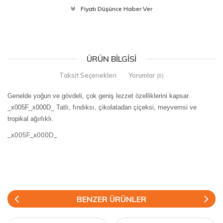
Fiyatı Düşünce Haber Ver
ÜRÜN BILGISI
Taksit Seçenekleri
Yorumlar
(0)
Genelde yoğun ve gövdeli, çok geniş lezzet özelliklerini kapsar.
_x005F_x000D_ Tatlı, fındıksı, çikolatadan çiçeksi, meyvemsi ve
tropikal ağırlıklı.
_x005F_x000D_
BENZER ÜRÜNLER