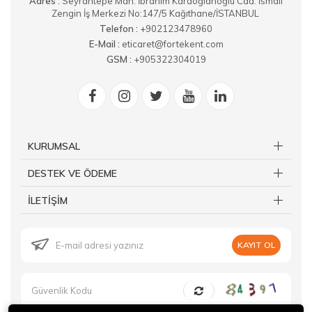
Adres :
​Seyrantepe Mah. İbrahim Karaoğlanoğlu Cad. İsmail
Zengin İş Merkezi No:147/5 Kağıthane/İSTANBUL
Telefon :
+902123478960
E-Mail :
eticaret@fortekent.com
GSM :
+905322304019
KURUMSAL
DESTEK VE ÖDEME
İLETİŞİM
KAYIT OL