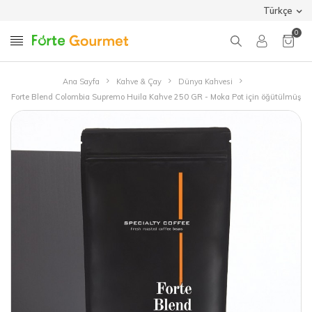
Türkçe
0
Ana Sayfa
Kahve & Çay
Dünya Kahvesi
Forte Blend Colombia Supremo Huila Kahve 250 GR - Moka Pot için öğütülmüş