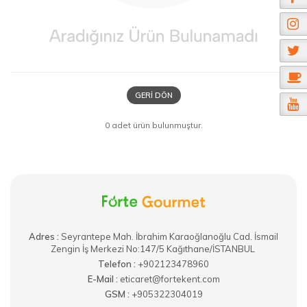
GERI DÖN
0 adet ürün bulunmuştur.
Adres :
​Seyrantepe Mah. İbrahim Karaoğlanoğlu Cad. İsmail
Zengin İş Merkezi No:147/5 Kağıthane/İSTANBUL
Telefon :
+902123478960
E-Mail :
eticaret@fortekent.com
GSM :
+905322304019