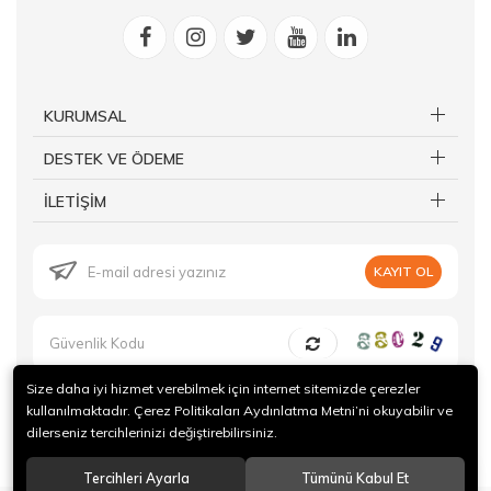
KURUMSAL
DESTEK VE ÖDEME
İLETİŞİM
KAYIT OL
Size daha iyi hizmet verebilmek için internet sitemizde çerezler
kullanılmaktadır. Çerez Politikaları Aydınlatma Metni’ni okuyabilir ve
dilerseniz tercihlerinizi değiştirebilirsiniz.
© 2019 Forte Gurme Tüm hakları saklıdır.
Tercihleri Ayarla
Tümünü Kabul Et