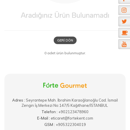
GERI DÖN
0 adet ürün bulunmuştur.
Adres :
​Seyrantepe Mah. İbrahim Karaoğlanoğlu Cad. İsmail
Zengin İş Merkezi No:147/5 Kağıthane/İSTANBUL
Telefon :
+902123478960
E-Mail :
eticaret@fortekent.com
GSM :
+905322304019