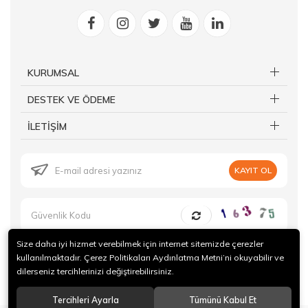
KURUMSAL
DESTEK VE ÖDEME
İLETİŞİM
KAYIT OL
Size daha iyi hizmet verebilmek için internet sitemizde çerezler
kullanılmaktadır. Çerez Politikaları Aydınlatma Metni’ni okuyabilir ve
dilerseniz tercihlerinizi değiştirebilirsiniz.
© 2019 Forte Gurme Tüm hakları saklıdır.
Tercihleri Ayarla
Tümünü Kabul Et