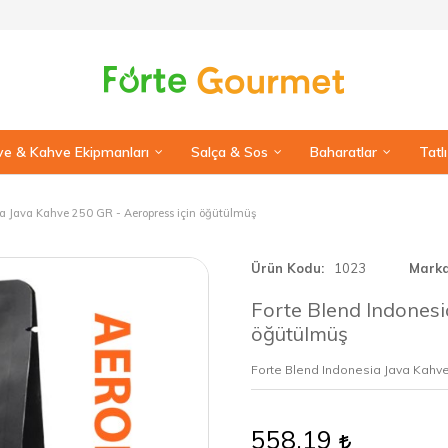
e & Kahve Ekipmanları
Salça & Sos
Baharatlar
Tatl
ia Java Kahve 250 GR - Aeropress için öğütülmüş
Ürün Kodu
1023
Mark
Forte Blend Indonesi
öğütülmüş
Forte Blend Indonesia Java Kahv
558,19