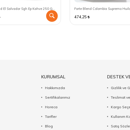
Forte Blend El Salvador Sgh Ep Kahve 250 GR - V60 için öğütülmüş
474,25
KURUMSAL
DESTEK V
Hakkımızda
Gizlilik ve 
Sertifikalarımız
Teslimat ve
Horeca
Kargo Seçe
Tarifler
Kullanım Ko
Blog
Satış Sözl