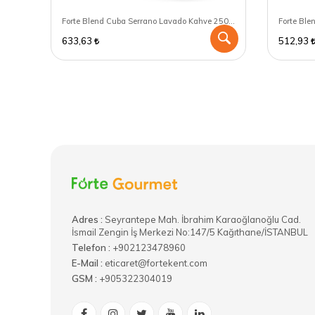
Forte Blend Peru Grade 2 Kahve 250 GR - Filtre Kahve Makinası için öğütülmüş
Forte Blend Cuba Serrano Lavado Kahve 250 GR - French Press için öğütülmüş
633,63
512,93
Adres :
​Seyrantepe Mah. İbrahim Karaoğlanoğlu Cad.
İsmail Zengin İş Merkezi No:147/5 Kağıthane/İSTANBUL
Telefon :
+902123478960
E-Mail :
eticaret@fortekent.com
GSM :
+905322304019