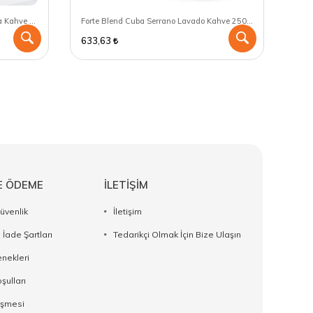
Forte Blend Colombia Supremo Huila Kahve 250 GR - Filtre Kahve Makinası için öğütülmüş
Forte Blend Cuba Serrano Lavado Kahve 250 GR - Chemex için öğütülmüş
633,63
549
E ÖDEME
İLETİŞİM
Güvenlik
İletişim
 İade Şartları
Tedarikçi Olmak İçin Bize Ulaşın
nekleri
şulları
eşmesi