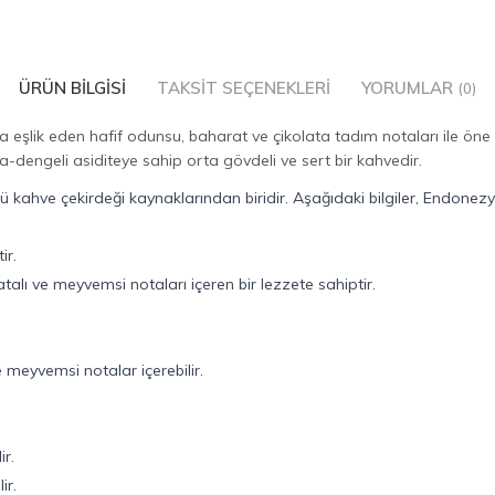
ÜRÜN BILGISI
TAKSIT SEÇENEKLERI
YORUMLAR
(0)
a eşlik eden hafif odunsu, baharat ve çikolata tadım notaları ile öne ç
a-dengeli asiditeye sahip orta gövdeli ve sert bir kahvedir.
kahve çekirdeği kaynaklarından biridir. Aşağıdaki bilgiler, Endonezya
ir.
atalı ve meyvemsi notaları içeren bir lezzete sahiptir.
 meyvemsi notalar içerebilir.
ir.
ir.