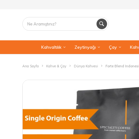
Kahvaltılık
Zeytinyağı
Çay
Kahv
Ana Sayfa
Kahve & Çay
Dünya Kahvesi
Forte Blend Indones