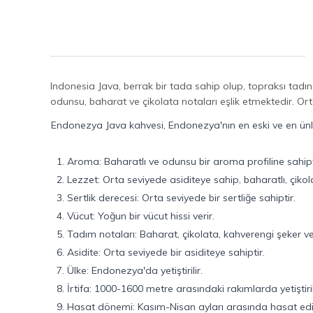
Indonesia Java, berrak bir tada sahip olup, topraksı tadın
odunsu, baharat ve çikolata notaları eşlik etmektedir. Ort
Endonezya Java kahvesi, Endonezya'nın en eski ve en ünlü 
1. Aroma: Baharatlı ve odunsu bir aroma profiline sahipt
2. Lezzet: Orta seviyede asiditeye sahip, baharatlı, çikol
3. Sertlik derecesi: Orta seviyede bir sertliğe sahiptir.
4. Vücut: Yoğun bir vücut hissi verir.
5. Tadım notaları: Baharat, çikolata, kahverengi şeker ve
6. Asidite: Orta seviyede bir asiditeye sahiptir.
7. Ülke: Endonezya'da yetiştirilir.
8. İrtifa: 1000-1600 metre arasındaki rakımlarda yetiştiril
9. Hasat dönemi: Kasım-Nisan ayları arasında hasat edil