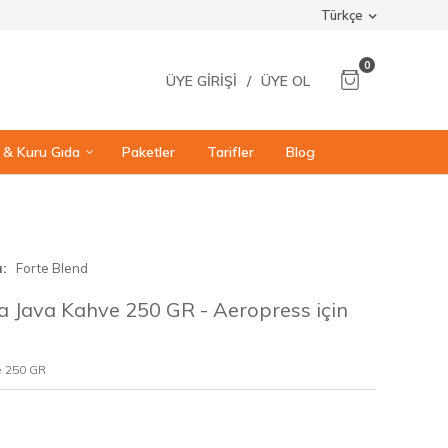
Türkçe
0
ÜYE GIRIŞI
/
ÜYE OL
ı & Kuru Gıda
Paketler
Tarifler
Blog
a
Forte Blend
a Java Kahve 250 GR - Aeropress için
e 250 GR