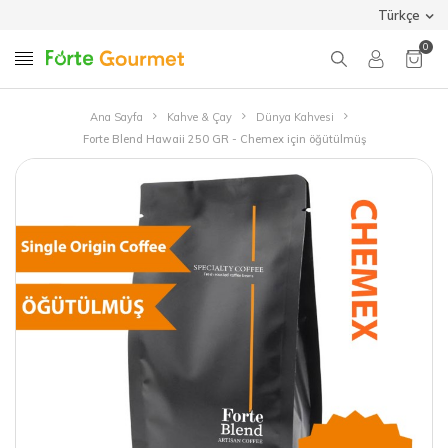
Türkçe
0
Ana Sayfa
Kahve & Çay
Dünya Kahvesi
Forte Blend Hawaii 250 GR - Chemex için öğütülmüş