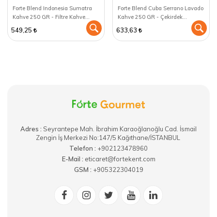
Forte Blend Indonesia Sumatra
Forte Blend Cuba Serrano Lavado
Kahve 250 GR - Filtre Kahve
Kahve 250 GR - Çekirdek
Makinası için öğütülmüş
(Öğütülmemiş)
549,25
633,63
Adres :
​Seyrantepe Mah. İbrahim Karaoğlanoğlu Cad. İsmail
Zengin İş Merkezi No:147/5 Kağıthane/İSTANBUL
Telefon :
+902123478960
E-Mail :
eticaret@fortekent.com
GSM :
+905322304019