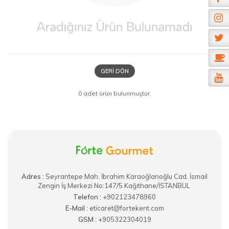
GERI DÖN
0 adet ürün bulunmuştur.
Adres :
​Seyrantepe Mah. İbrahim Karaoğlanoğlu Cad. İsmail
Zengin İş Merkezi No:147/5 Kağıthane/İSTANBUL
Telefon :
+902123478960
E-Mail :
eticaret@fortekent.com
GSM :
+905322304019