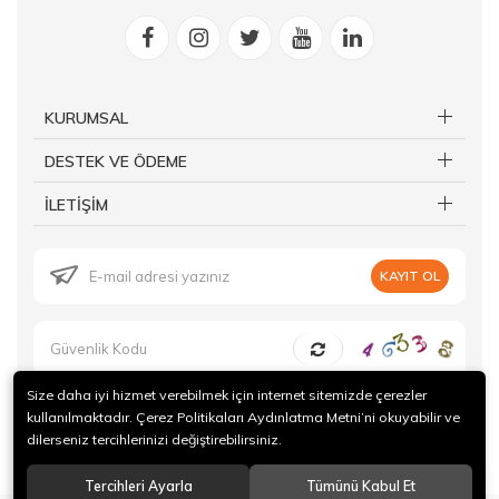
KURUMSAL
DESTEK VE ÖDEME
İLETİŞİM
KAYIT OL
Size daha iyi hizmet verebilmek için internet sitemizde çerezler
kullanılmaktadır. Çerez Politikaları Aydınlatma Metni’ni okuyabilir ve
dilerseniz tercihlerinizi değiştirebilirsiniz.
© 2019 Forte Gurme Tüm hakları saklıdır.
Tercihleri Ayarla
Tümünü Kabul Et