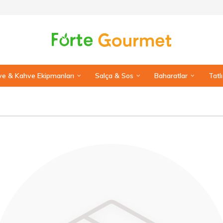
e & Kahve Ekipmanları
Salça & Sos
Baharatlar
Tatl