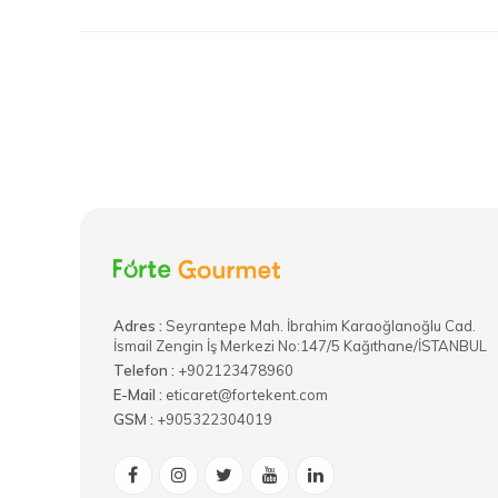
Adres :
​Seyrantepe Mah. İbrahim Karaoğlanoğlu Cad.
İsmail Zengin İş Merkezi No:147/5 Kağıthane/İSTANBUL
Telefon :
+902123478960
E-Mail :
eticaret@fortekent.com
GSM :
+905322304019