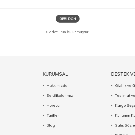
GERI DÖN
0 adet ürün bulunmuştur.
KURUMSAL
DESTEK V
Hakkımızda
Gizlilik ve 
Sertifikalarımız
Teslimat ve
Horeca
Kargo Seçe
Tarifler
Kullanım Ko
Blog
Satış Sözl