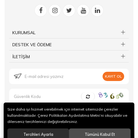
KURUMSAL
DESTEK VE ÖDEME
İLETİŞİM
KAYIT OL
Size daha iyi hizmet verebilmek için internet sitemizde çerezler
kullanılmaktadır. Çerez Politikaları Aydınlatma Metni’ni okuyabilir ve
dilerseniz tercihlerinizi değiştirebilirsiniz.
© 2019 Forte Gurme Tüm hakları saklıdır.
Tercihleri Ayarla
Tümünü Kabul Et