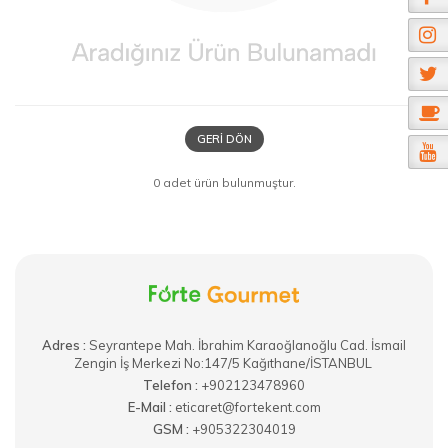
GERI DÖN
0 adet ürün bulunmuştur.
Adres :
​Seyrantepe Mah. İbrahim Karaoğlanoğlu Cad. İsmail
Zengin İş Merkezi No:147/5 Kağıthane/İSTANBUL
Telefon :
+902123478960
E-Mail :
eticaret@fortekent.com
GSM :
+905322304019