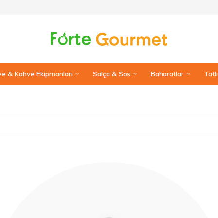
e & Kahve Ekipmanları
Salça & Sos
Baharatlar
Tatl