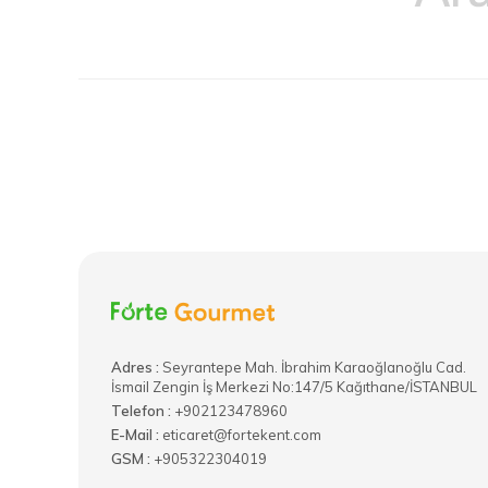
Adres :
​Seyrantepe Mah. İbrahim Karaoğlanoğlu Cad.
İsmail Zengin İş Merkezi No:147/5 Kağıthane/İSTANBUL
Telefon :
+902123478960
E-Mail :
eticaret@fortekent.com
GSM :
+905322304019