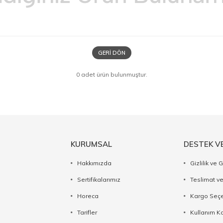
GERI DÖN
0 adet ürün bulunmuştur.
KURUMSAL
DESTEK V
Hakkımızda
Gizlilik ve 
Sertifikalarımız
Teslimat ve
Horeca
Kargo Seçe
Tarifler
Kullanım Ko