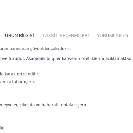
ÜRÜN BILGISI
TAKSIT SEÇENEKLERI
YORUMLAR
(0)
rını barındıran gövdeli bir çekirdektir.
ve türüdür. Aşağıdaki bilgiler kahvenin özelliklerini açıklamaktadı
e karakterize edilir.
emsi tatlar içerir.
meyveler, çikolata ve baharatlı notalar içerir.
ir.