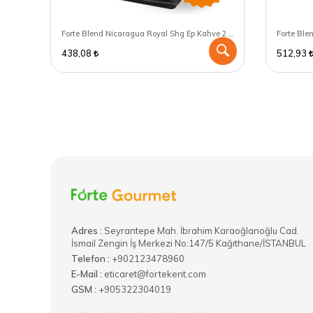
Forte Blend Cuba Serrano Lavado Kahve 250 GR - Filtre Kahve Makinası için öğütülmüş
Forte Blend Nicaragua Royal Shg Ep Kahve 250 GR - Espresso için öğütülmüş
438,08
512,93
Adres :
​Seyrantepe Mah. İbrahim Karaoğlanoğlu Cad.
İsmail Zengin İş Merkezi No:147/5 Kağıthane/İSTANBUL
Telefon :
+902123478960
E-Mail :
eticaret@fortekent.com
GSM :
+905322304019