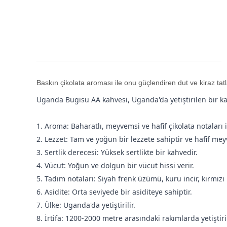
Baskın çikolata aroması ile onu güçlendiren dut ve kiraz tatla
Uganda Bugisu AA kahvesi, Uganda'da yetiştirilen bir kah
1. Aroma: Baharatlı, meyvemsi ve hafif çikolata notaları il
2. Lezzet: Tam ve yoğun bir lezzete sahiptir ve hafif meyv
3. Sertlik derecesi: Yüksek sertlikte bir kahvedir.
4. Vücut: Yoğun ve dolgun bir vücut hissi verir.
5. Tadım notaları: Siyah frenk üzümü, kuru incir, kırmızı 
6. Asidite: Orta seviyede bir asiditeye sahiptir.
7. Ülke: Uganda'da yetiştirilir.
8. İrtifa: 1200-2000 metre arasındaki rakımlarda yetiştiril