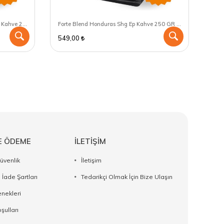
Forte Blend Nicaragua Royal Shg Ep Kahve 250 GR - Aeropress için öğütülmüş
Forte Blend Honduras Shg Ep Kahve 250 GR - V60 için öğütülmüş
549,00
474
E ÖDEME
İLETİŞİM
Güvenlik
İletişim
 İade Şartları
Tedarikçi Olmak İçin Bize Ulaşın
nekleri
şulları