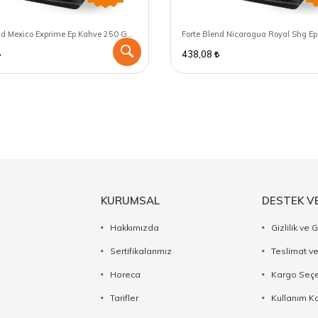
Forte Blend Mexico Exprime Ep Kahve 250 GR - Chemex için öğütülmüş
438,08
KURUMSAL
DESTEK V
Hakkımızda
Gizlilik ve 
Sertifikalarımız
Teslimat ve
Horeca
Kargo Seçe
Tarifler
Kullanım Ko