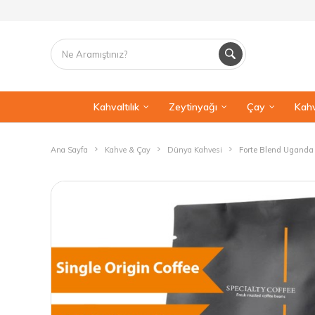
Kahvaltılık
Zeytinyağı
Çay
Kahv
Ana Sayfa
Kahve & Çay
Dünya Kahvesi
Forte Blend Uganda