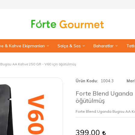
e & Kahve Ekipmanları
Salça & Sos
Baharatlar
Tatl
 Bugisu AA Kahve 250 GR - V60 için öğütülmüş
Ürün Kodu
1004.3
Mar
Forte Blend Uganda 
öğütülmüş
Forte Blend Uganda Bugisu AA K
399,00