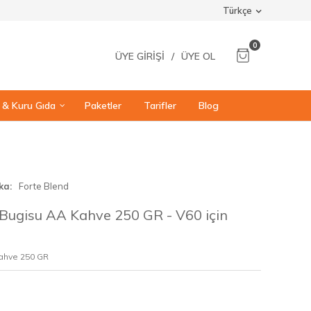
Türkçe
0
ÜYE GIRIŞI
/
ÜYE OL
ı & Kuru Gıda
Paketler
Tarifler
Blog
ka
Forte Blend
Bugisu AA Kahve 250 GR - V60 için
ahve 250 GR