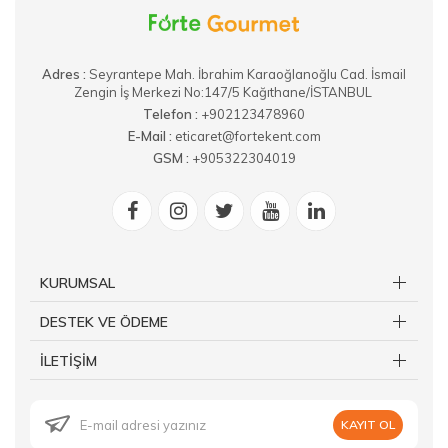
Adres :
​Seyrantepe Mah. İbrahim Karaoğlanoğlu Cad. İsmail
Zengin İş Merkezi No:147/5 Kağıthane/İSTANBUL
Telefon :
+902123478960
E-Mail :
eticaret@fortekent.com
GSM :
+905322304019
KURUMSAL
DESTEK VE ÖDEME
İLETİŞİM
KAYIT OL