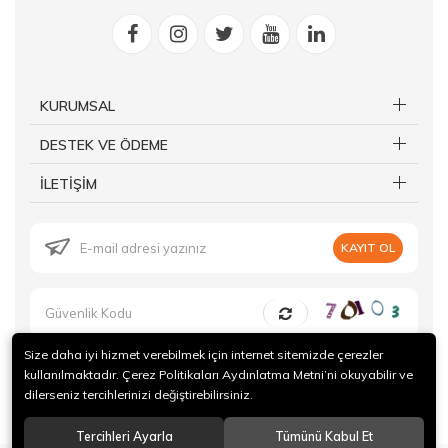
KURUMSAL
DESTEK VE ÖDEME
İLETİŞİM
KAYIT OL
Size daha iyi hizmet verebilmek için internet sitemizde çerezler
kullanılmaktadır. Çerez Politikaları Aydınlatma Metni’ni okuyabilir ve
dilerseniz tercihlerinizi değiştirebilirsiniz.
© 2019 Forte Gurme Tüm hakları saklıdır.
Tercihleri Ayarla
Tümünü Kabul Et