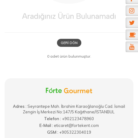
GERI DÖN
0 adet ürün bulunmuştur.
Adres :
​Seyrantepe Mah. İbrahim Karaoğlanoğlu Cad. İsmail
Zengin İş Merkezi No:147/5 Kağıthane/İSTANBUL
Telefon :
+902123478960
E-Mail :
eticaret@fortekent.com
GSM :
+905322304019