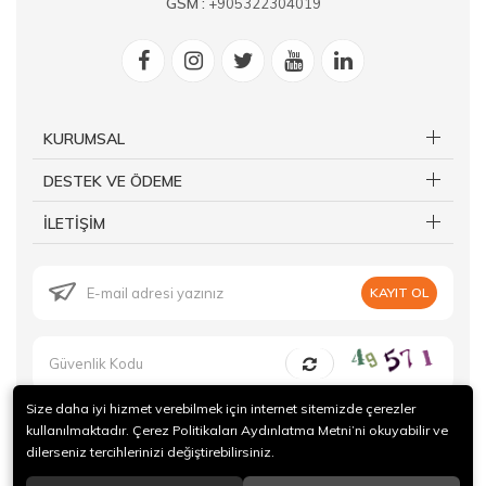
GSM :
+905322304019
KURUMSAL
DESTEK VE ÖDEME
İLETİŞİM
KAYIT OL
Size daha iyi hizmet verebilmek için internet sitemizde çerezler
kullanılmaktadır. Çerez Politikaları Aydınlatma Metni’ni okuyabilir ve
dilerseniz tercihlerinizi değiştirebilirsiniz.
© 2019 Forte Gurme Tüm hakları saklıdır.