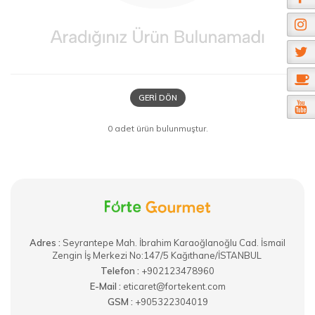
GERI DÖN
0 adet ürün bulunmuştur.
Adres :
​Seyrantepe Mah. İbrahim Karaoğlanoğlu Cad. İsmail
Zengin İş Merkezi No:147/5 Kağıthane/İSTANBUL
Telefon :
+902123478960
E-Mail :
eticaret@fortekent.com
GSM :
+905322304019