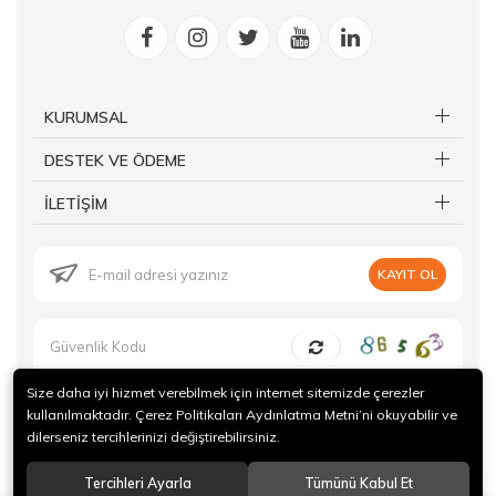
KURUMSAL
DESTEK VE ÖDEME
İLETİŞİM
KAYIT OL
Size daha iyi hizmet verebilmek için internet sitemizde çerezler
kullanılmaktadır. Çerez Politikaları Aydınlatma Metni’ni okuyabilir ve
dilerseniz tercihlerinizi değiştirebilirsiniz.
© 2019 Forte Gurme Tüm hakları saklıdır.
Tercihleri Ayarla
Tümünü Kabul Et