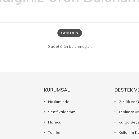
GERI DÖN
0 adet ürün bulunmuştur.
KURUMSAL
DESTEK V
Hakkımızda
Gizlilik ve 
Sertifikalarımız
Teslimat ve
Horeca
Kargo Seçe
Tarifler
Kullanım Ko