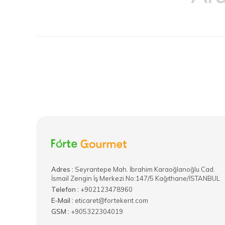
Adres :
​Seyrantepe Mah. İbrahim Karaoğlanoğlu Cad.
İsmail Zengin İş Merkezi No:147/5 Kağıthane/İSTANBUL
Telefon :
+902123478960
E-Mail :
eticaret@fortekent.com
GSM :
+905322304019