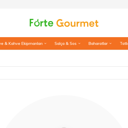
e & Kahve Ekipmanları
Salça & Sos
Baharatlar
Tatl